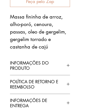
Peça pelo Zap
Massa fininha de arroz,
alho-poró, cenoura,
passas, oleo de gergelim,
gergelim torrado e
castanha de cajú
INFORMAÇÕES DO
PRODUTO
Sou uma informação do produto.
POLÍTICA DE RETORNO E
Sou um ótimo lugar para
REEMBOLSO
adicionar informações sobre seu
produto, como tamanho, material,
Política de retorno e reembolso.
INFORMAÇÕES DE
cuidados especiais e instruções
Sou um ótimo lugar para que seus
ENTREGA
para limpeza. Escreva porque este
clientes saibam o que fazer caso