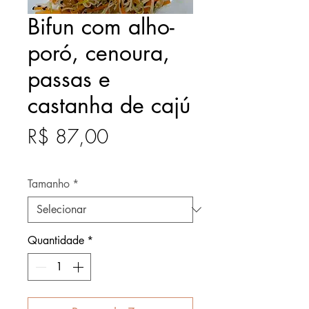
Bifun com alho-
poró, cenoura,
passas e
castanha de cajú
Preço
R$ 87,00
Após
Tamanho
*
Quantidade
*