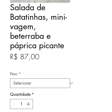
Salada de
Batatinhas, mini-
vagem,
beterraba e
páprica picante
Preço
R$ 87,00
Após
Peso
*
Quantidade
*