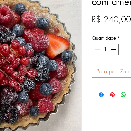
com amê
R$ 240,00
Após
Quantidade
*
Peça pelo Zap