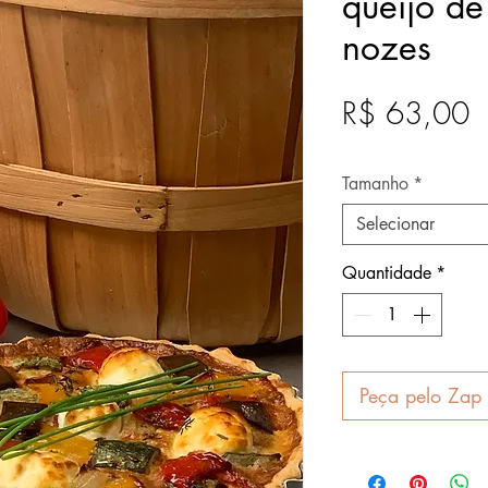
queijo d
nozes
P
R$ 63,00
Após
Tamanho
*
Selecionar
Quantidade
*
Peça pelo Zap