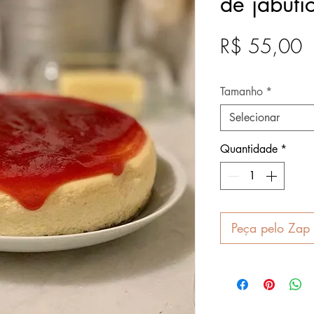
de jabut
P
R$ 55,00
Após
Tamanho
*
Selecionar
Quantidade
*
Peça pelo Zap