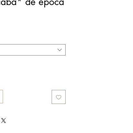
icaba* de época
reço