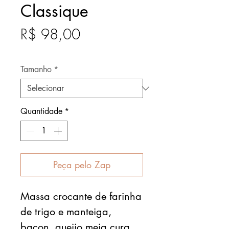
Classique
Preço
R$ 98,00
Após
Tamanho
*
Quantidade
*
Peça pelo Zap
Massa crocante de farinha
de trigo e manteiga,
bacon, queijo meia cura,