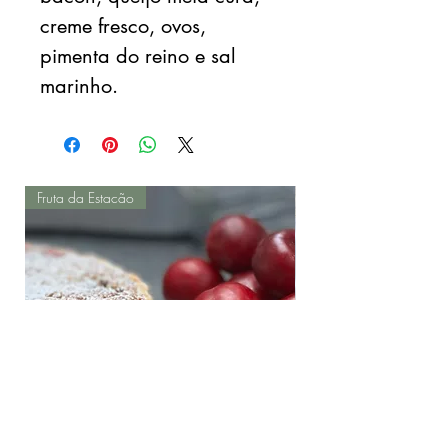
creme fresco, ovos,
pimenta do reino e sal
marinho.
Fruta da Estacão
Torta de Ameixas Frescas
Salada de Batatinha