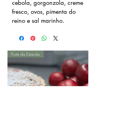
cebola, gorgonzola, creme
fresco, ovos, pimenta do
reino e sal marinho.
Fruta da Estacão
Torta de Ameixas Frescas
Salada de Batatinha